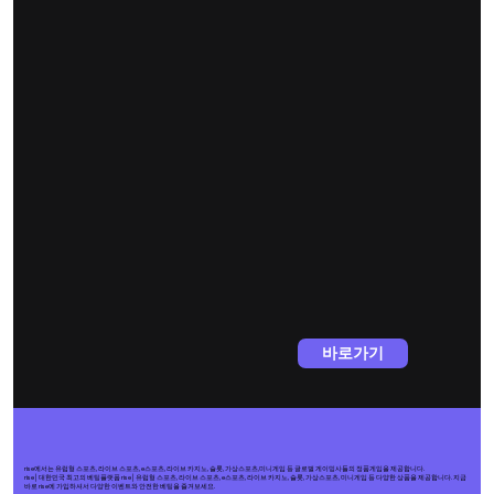
바로가기
rise에서는 유럽형 스포츠, 라이브 스포츠, e스포츠, 라이브 카지노, 슬롯, 가상스포츠,미니게임 등 글로벌 게이밍사들의 정품게임을 제공합니다.
rise│대한민국 최고의 베팅플랫폼 rise│유럽형 스포츠, 라이브 스포츠, e스포츠, 라이브 카지노, 슬롯, 가상스포츠, 미니게임 등 다양한 상품을 제공합니다. 지금
바로 rise에 가입하셔서 다양한 이벤트와 안전한 베팅을 즐겨보세요.